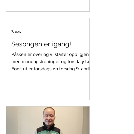
SKI-O-VM 2027 på
LILLEHAMMER!
​Lillehammer OK arrangerer Ski-O-VM
7. apr.
på Birkeneineren Skistadion 9.-14.
februar 2027. Arrangementet omfatter
Sesongen er igang!
også JWSOC (Junior-VM) og EYSOC
Påsken er over og vi starter opp igjen
(Ungdoms-EM).
med mandagstreninger og torsdagsløp!
Først ut er torsdagsløp torsdag 9. april.
Samlingsplass/oppmøtested er på
Lilletorget, og det er mulighet til å
starte mellom kl. 18 og 19.