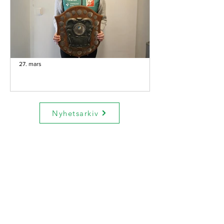
27. mars
Utmerkelser på årsmøte
Forrige uke ble LOKs årsmøte avholdt,
Nyhetsarkiv
og som siste punkt på programmet ble
utmerkelser for svært gode
prestasjoner utdelt.