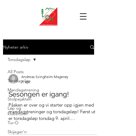
Nyheter arkiv
Torsdagsløp
All Posts
Andreas Svingheim Magerøy
Torsdagsløp
7. apr.
Mandagstrening
Sesongen er igang!
Stolpejakten
Påsken er over og vi starter opp igjen med
Løp og
mandagstreninger og torsdagsløp! Først ut
klubbturer
er torsdagsløp torsdag 9. april.
Tur-O
Samlingsplass/oppmøtested er på
Lilletorget, og det er mulighet til å starte
Skijeger'n