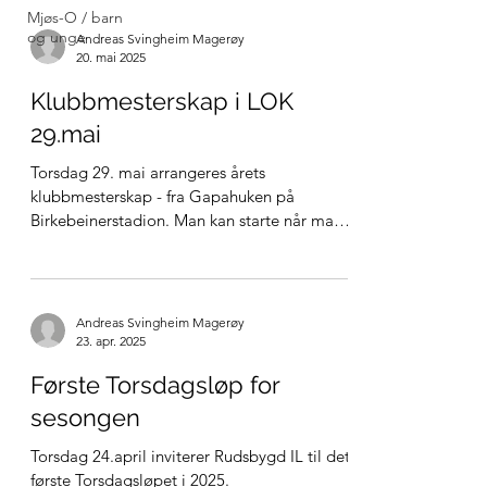
mellom kl. 18 og 19.
Mjøs-O / barn
og unge
Andreas Svingheim Magerøy
20. mai 2025
Klubbmesterskap i LOK
29.mai
Torsdag 29. mai arrangeres årets
klubbmesterskap - fra Gapahuken på
Birkebeinerstadion. Man kan starte når man
vil mellom kl. 15 og 16
Andreas Svingheim Magerøy
23. apr. 2025
Første Torsdagsløp for
sesongen
Torsdag 24.april inviterer Rudsbygd IL til det
første Torsdagsløpet i 2025.